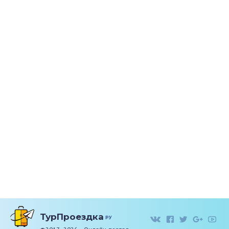
ТурПроездка
ру