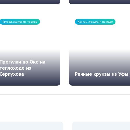
Речные прогулки привлекают
Большое количество
большое количество туристов,
компаний предлагает
особенно в тех местах, где...
туристам прогулку
на теплоходе по Енисею....
Круизы, экскурсии по воде
Круизы, экскурсии по воде
Прогулки по Оке на
теплоходе из
Серпухова
Речные круизы из Уфы
Благодаря работе яхт-клуба,
Речной круиз на теплоходе
основанного в 2010 году,
из Уфы — это изысканный
стали возможны прогулки по
и роскошный вид отдыха для
Оке...
тех,...