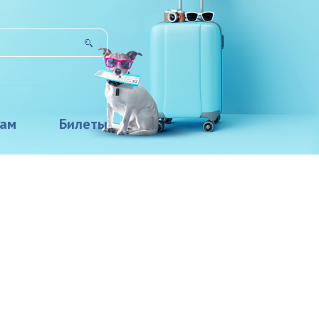
там
Билеты