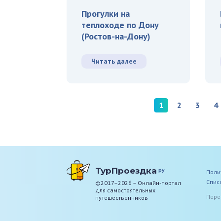
Прогулки на
теплоходе по Дону
(Ростов-на-Дону)
Читать далее
1
2
3
4
ТурПроездка
ру
Поли
Спис
©2017–2026 – Онлайн-портал
для самостоятельных
Пере
путешественников