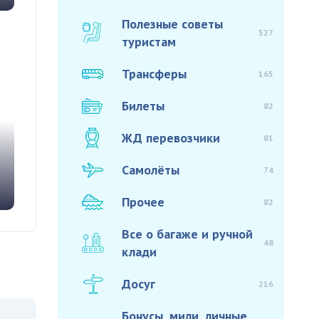
Полезные советы
527
туристам
Трансферы
165
Билеты
82
ЖД перевозчики
81
Самолёты
74
Прочее
82
Все о багаже и ручной
48
клади
Досуг
216
Бонусы, мили, личные