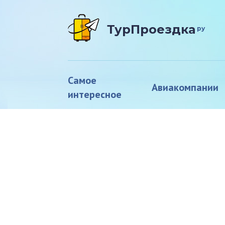
ТурПроездка
ру
Самое
Авиакомпании
интересное