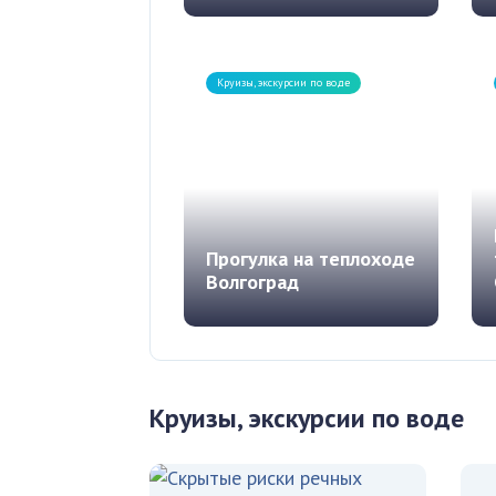
Приятно провести время в
Краснодаре можно,
отправившись на речную
прогулку на корабле...
Круизы, экскурсии по воде
Прогулка на теплоходе
Волгоград
Речные прогулки по Волге
в Волгограде — это
возможность объединить
водное путешествие...
Круизы, экскурсии по воде