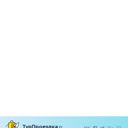
ТурПроездка
ру