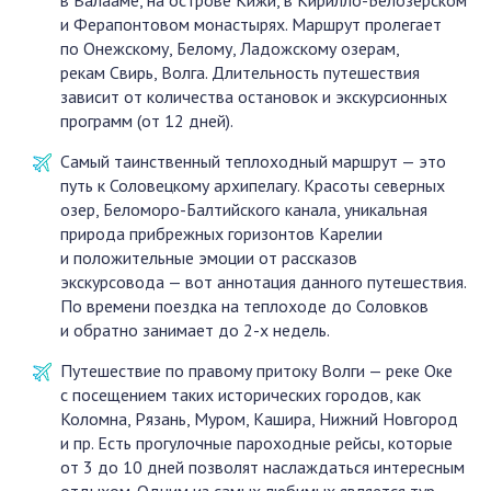
в Валааме, на острове Кижи, в Кирилло-Белозерском
и Ферапонтовом монастырях. Маршрут пролегает
по Онежскому, Белому, Ладожскому озерам,
рекам Свирь, Волга. Длительность путешествия
зависит от количества остановок и экскурсионных
программ (от 12 дней).
Самый таинственный теплоходный маршрут — это
путь к Соловецкому архипелагу. Красоты северных
озер, Беломоро-Балтийского канала, уникальная
природа прибрежных горизонтов Карелии
и положительные эмоции от рассказов
экскурсовода — вот аннотация данного путешествия.
По времени поездка на теплоходе до Соловков
и обратно занимает до 2-х недель.
Путешествие по правому притоку Волги — реке Оке
с посещением таких исторических городов, как
Коломна, Рязань, Муром, Кашира, Нижний Новгород
и пр. Есть прогулочные пароходные рейсы, которые
от 3 до 10 дней позволят наслаждаться интересным