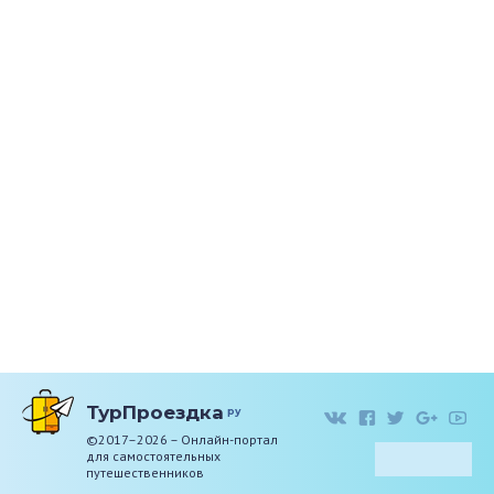
ТурПроездка
ру
©2017–2026 – Онлайн-портал
для самостоятельных
путешественников