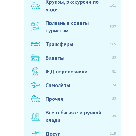
Круизы, экскурсии по
101
воде
Полезные советы
527
туристам
Трансферы
165
Билеты
82
ЖД перевозчики
81
Самолёты
74
Прочее
82
Все о багаже и ручной
48
клади
Досуг
215