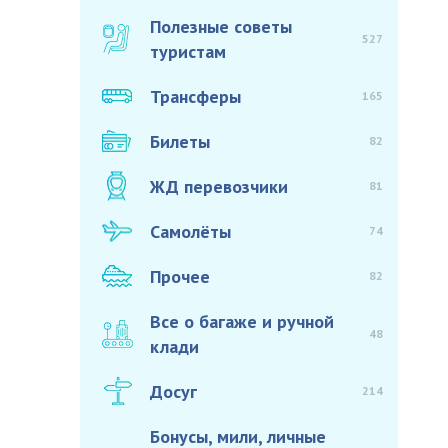
Полезные советы
527
туристам
Трансферы
165
Билеты
82
ЖД перевозчики
81
Самолёты
74
Прочее
82
Все о багаже и ручной
48
клади
Досуг
214
Бонусы, мили, личные