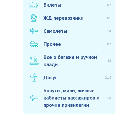
Билеты
82
ЖД перевозчики
81
Самолёты
74
Прочее
82
Все о багаже и ручной
48
клади
Досуг
214
Бонусы, мили, личные
кабинеты пассажиров и
18
прочие привилегии