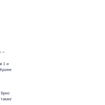
е —
в 1 и
 Кроме
 Брно
 также