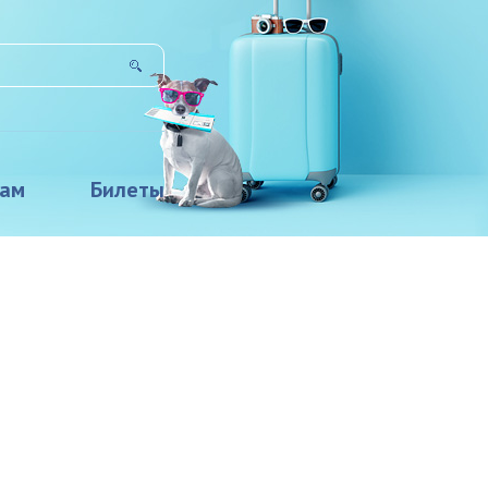
там
Билеты