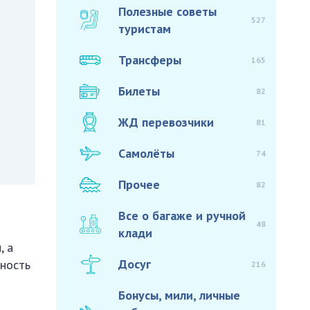
Полезные советы
527
туристам
Трансферы
165
Билеты
82
ЖД перевозчики
81
Самолёты
74
Прочее
82
Все о багаже и ручной
48
клади
, а
Досуг
нность
216
Бонусы, мили, личные