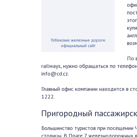
офи
пос
это
куп
анг
Узбекские железные дороги:
воз
официальный сайт
По 
railways, нужно обращаться по телефо
info@cd.cz.
Главный офис компании находится в ст
1222.
Пригородный пассажирск
Большинство туристов при посещении 
столицы. В Праге 7 железнодорожных 