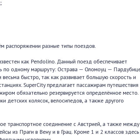
;
ём распоряжении разные типы поездов.
известен как Pendolino. Данный поезд обеспечивает
шь по одному маршруту: Острава — Оломоуц — Пардубиц
 весьма быстро, так как развивает большую скорость и
танциях. SuperCity предлагает пассажирам путешествия 
сажиром обязательно резервируется определённое место.
ки детских колясок, велосипедов, а также другого
рое транспортное соединение с Австрией, а также между
йсы из Праги в Вену и в Грац. Кроме 1 и 2 классов здесь
мфортными условиями.