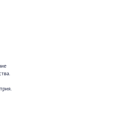
ние
тва.
трия.