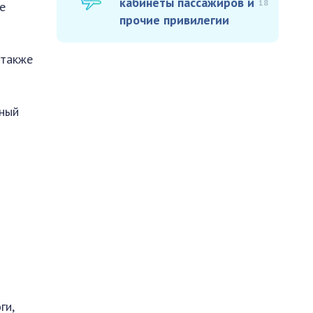
кабинеты пассажиров и
18
е
прочие привилегии
 также
нный
ги,