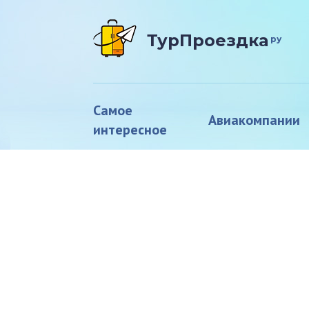
ТурПроездка
ру
Самое
Авиакомпании
интересное