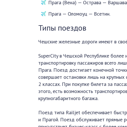
Прага (Вена) — Острава — Варшава
Прага — Оломоуц — Всетин.
Типы поездов
Чешские железные дороги имеют в сво
SuperCity в Чешской Республике более 
транспортировку пассажиров всего ли
Прага. Поезд достигает конечной точки
совершает остановки лишь на крупных с
2 классах. При покупке билета за пас
этого, есть возможность транспортиров
крупногабаритного багажа.
Поезд типа Railjet обеспечивает быст
и Прагой. Поезд обслуживает прямые ре
присутствует бизнес-класс с более ко