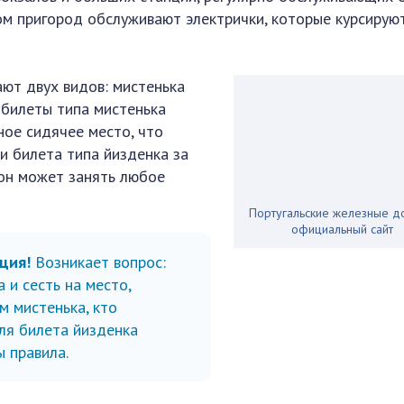
ом пригород обслуживают электрички, которые курсирую
ют двух видов: мистенька
 билеты типа мистенька
ое сидячее место, что
и билета типа йизденка за
 он может занять любое
Португальские железные до
официальный сайт
ция!
Возникает вопрос:
 и сесть на место,
м мистенька, кто
ля билета йизденка
ы правила.