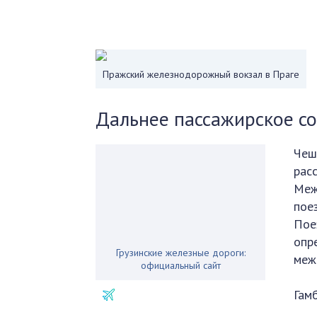
Пражский железнодорожный вокзал в Праге
Дальнее пассажирское с
Чеш
рас
Меж
поез
Пое
опр
Грузинские железные дороги:
меж
официальный сайт
Гам