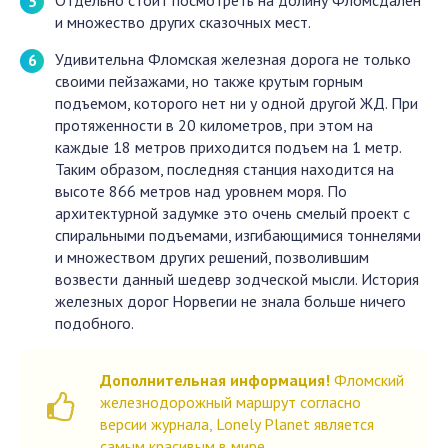
Отдельно стоит посмотреть на долину Фломсдален
и множество других сказочных мест.
Удивительна Фломская железная дорога не только
своими пейзажами, но также крутым горным
подъемом, которого нет ни у одной другой ЖД. При
протяженности в 20 километров, при этом на
каждые 18 метров приходится подъем на 1 метр.
Таким образом, последняя станция находится на
высоте 866 метров над уровнем моря. По
архитектурной задумке это очень смелый проект с
спиральными подъемами, изгибающимися тоннелями
и множеством других решений, позволившим
возвести данный шедевр зодческой мысли. История
железных дорог Норвегии не знала больше ничего
подобного.
Дополнительная информация!
Фломский
железнодорожный маршрут согласно
версии журнала, Lonely Planet является
самым красивым в мире.