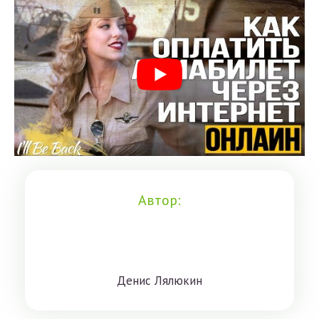
Автор:
Дeниc Лялюкин