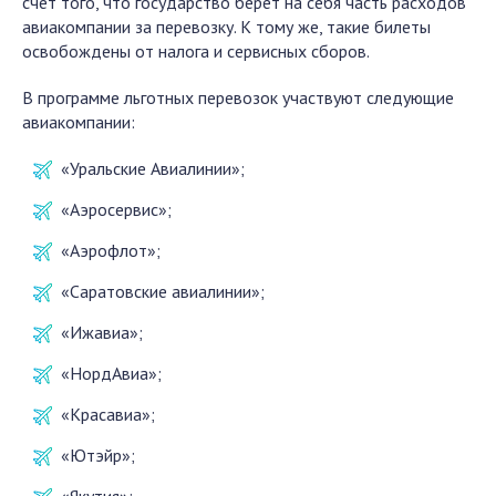
счет того, что государство берет на себя часть расходов
авиакомпании за перевозку. К тому же, такие билеты
освобождены от налога и сервисных сборов.
В программе льготных перевозок участвуют следующие
авиакомпании:
«Уральские Авиалинии»;
«
Аэросервис»
;
«Аэрофлот»;
«Саратовские авиалинии»;
«
Ижавиа»
;
«
НордАвиа»
;
«
Красавиа»
;
«
Ютэйр»
;
«
Якутия»
;