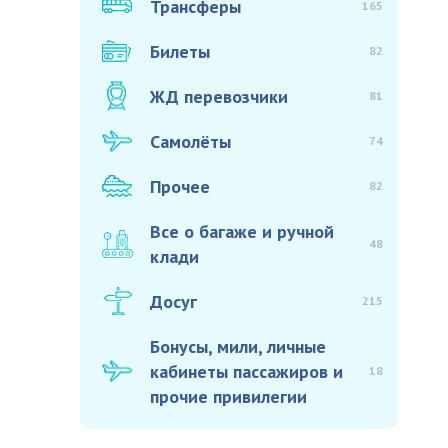
Трансферы
165
Билеты
82
ЖД перевозчики
81
Самолёты
74
Прочее
82
Все о багаже и ручной
48
клади
Досуг
215
Бонусы, мили, личные
кабинеты пассажиров и
18
прочие привилегии