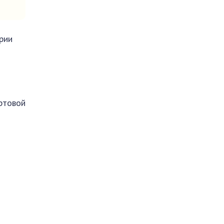
рии
артовой