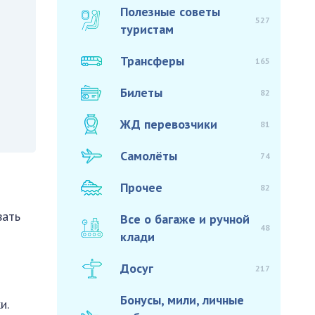
Полезные советы
527
туристам
Трансферы
165
Билеты
82
ЖД перевозчики
81
Самолёты
74
Прочее
82
вать
Все о багаже и ручной
48
клади
Досуг
217
Бонусы, мили, личные
и.