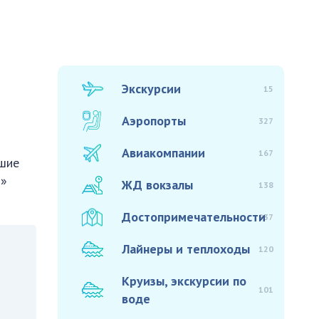
Экскурсии
15
Аэропорты
327
Авиакомпании
167
чшие
й»
ЖД вокзалы
138
Достопримечательности
937
Лайнеры и теплоходы
120
Круизы, экскурсии по
101
воде