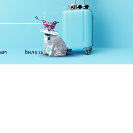
там
Билеты