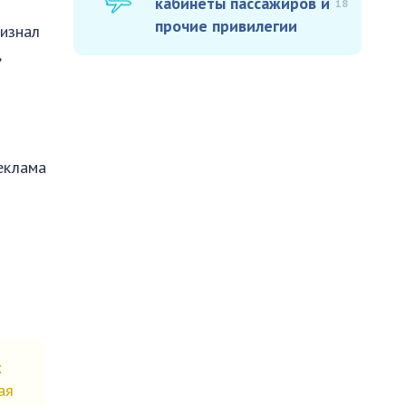
кабинеты пассажиров и
18
прочие привилегии
ризнал
,
еклама
х
ая