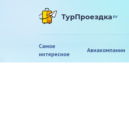
ТурПроездка
ру
Самое
Авиакомпании
интересное