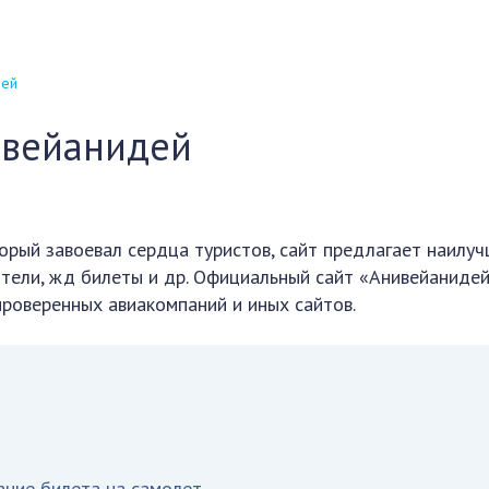
дей
ивейанидей
торый завоевал сердца туристов, сайт предлагает наилу
тели, жд билеты и др. Официальный сайт «Анивейаниде
проверенных авиакомпаний и иных сайтов.
ание билета на самолет