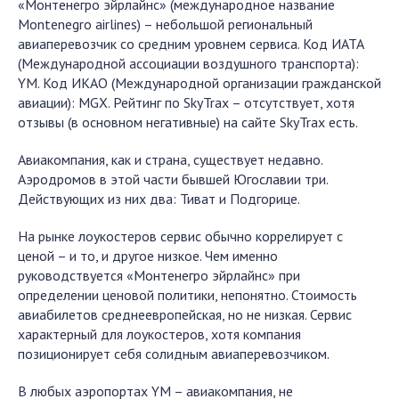
«Монтенегро эйрлайнс» (международное название
Montenegro airlines) – небольшой региональный
авиаперевозчик со средним уровнем сервиса. Код ИАТА
(Международной ассоциации воздушного транспорта):
YM. Код ИКАО (Международной организации гражданской
авиации): MGX. Рейтинг по SkyTrax – отсутствует, хотя
отзывы (в основном негативные) на сайте SkyTrax есть.
Авиакомпания, как и страна, существует недавно.
Аэродромов в этой части бывшей Югославии три.
Действующих из них два: Тиват и Подгорице.
На рынке лоукостеров сервис обычно коррелирует с
ценой – и то, и другое низкое. Чем именно
руководствуется «Монтенегро эйрлайнс» при
определении ценовой политики, непонятно. Стоимость
авиабилетов среднеевропейская, но не низкая. Сервис
характерный для лоукостеров, хотя компания
позиционирует себя солидным авиаперевозчиком.
В любых аэропортах YM – авиакомпания, не