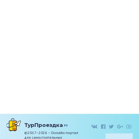
ТурПроездка
ру
©2017–2026 – Онлайн-портал
для самостоятельных