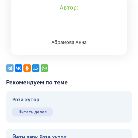
Автор:
Aбрaмoвa Aннa
Рекомендуем по теме
Роза хутор
Читать далее
Йети парк Роза хутор