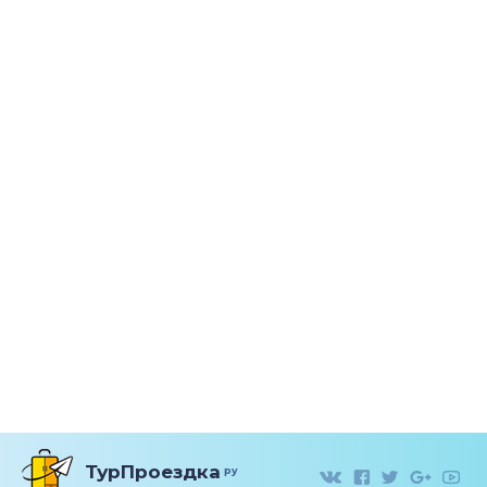
ТурПроездка
ру