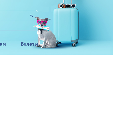
там
Билеты