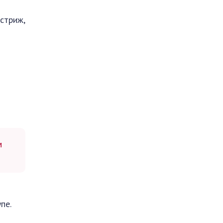
стриж,
м
пе.