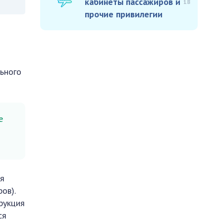
кабинеты пассажиров и
18
прочие привилегии
льного
е
ся
ов).
рукция
ся