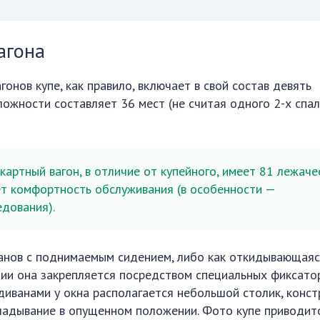
агона
онов купе, как правило, включает в свой состав девять
ложности составляет 36 мест (не считая одного 2-х спа
артный вагон, в отличие от купейного, имеет 81 лежаче
ет комфортность обслуживания (в особенности —
едования).
ванов с поднимаемым сидением, либо как откидывающая
нии она закрепляется посредством специальных фиксатор
иванами у окна располагается небольшой столик, конст
кладывание в опущенном положении. Фото купе приводит