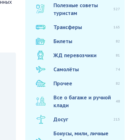
анных
Полезные советы
527
туристам
Трансферы
165
Билеты
82
ЖД перевозчики
81
Самолёты
74
Прочее
82
Все о багаже и ручной
48
клади
Досуг
215
Бонусы, мили, личные