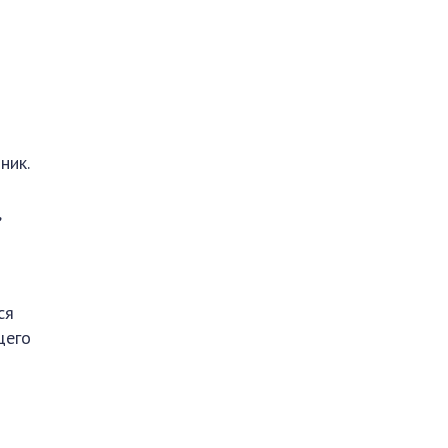
ник.
,
ся
щего