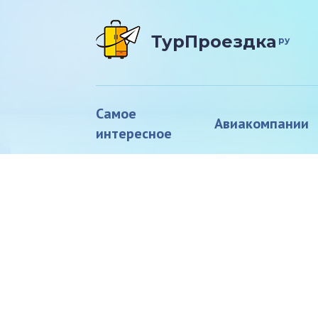
ТурПроездка
ру
Самое
Авиакомпании
интересное