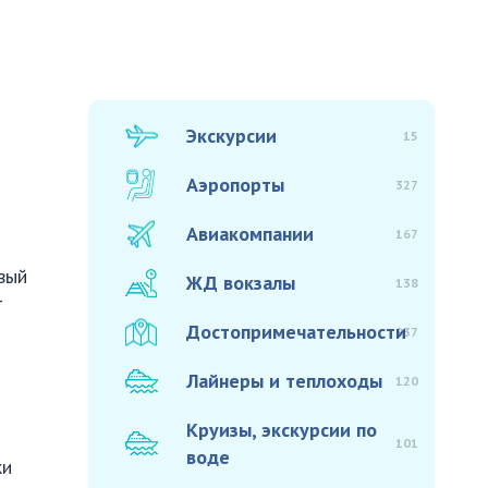
Экскурсии
15
Аэропорты
327
Авиакомпании
167
рвый
ЖД вокзалы
138
т
Достопримечательности
937
Лайнеры и теплоходы
120
Круизы, экскурсии по
101
воде
ки