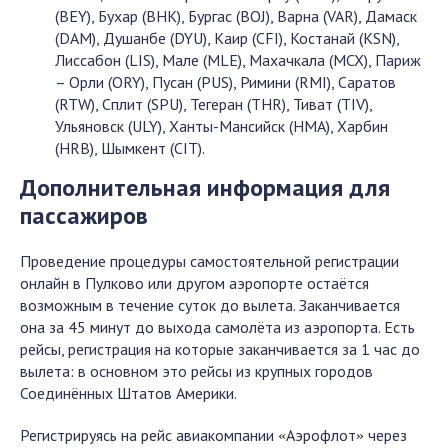
(BEY), Бухар (BHK), Бургас (BOJ), Варна (VAR), Дамаск
(DAM), Душанбе (DYU), Каир (CFI), Костанай (KSN),
Лиссабон (LIS), Мале (MLE), Махачкала (MCX), Париж
– Орли (ORY), Пусан (PUS), Римини (RMI), Саратов
(RTW), Сплит (SPU), Тегеран (THR), Тиват (TIV),
Ульяновск (ULY), Ханты-Мансийск (HMA), Харбин
(HRB), Шымкент (CIT).
Дополнительная информация для
пассажиров
Проведение процедуры самостоятельной регистрации
онлайн в Пулково или другом аэропорте остаётся
возможным в течение суток до вылета. Заканчивается
она за 45 минут до выхода самолёта из аэропорта. Есть
рейсы, регистрация на которые заканчивается за 1 час до
вылета: в основном это рейсы из крупных городов
Соединённых Штатов Америки.
Регистрируясь на рейс авиакомпании
Аэрофлот
через
«
»