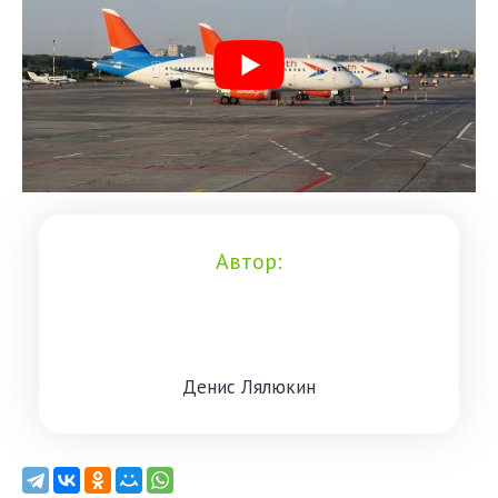
Автор:
Дeниc Лялюкин