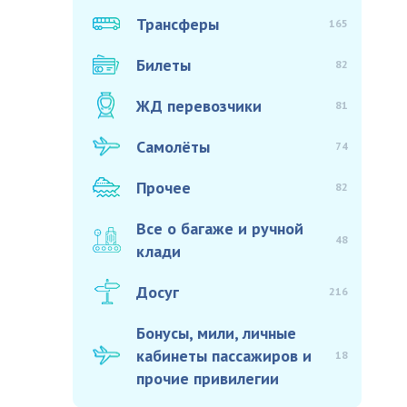
Трансферы
165
Билеты
82
ЖД перевозчики
81
Самолёты
74
Прочее
82
Все о багаже и ручной
48
клади
Досуг
216
Бонусы, мили, личные
кабинеты пассажиров и
18
прочие привилегии