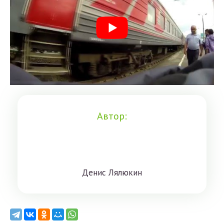
Автор:
Дeниc Лялюкин