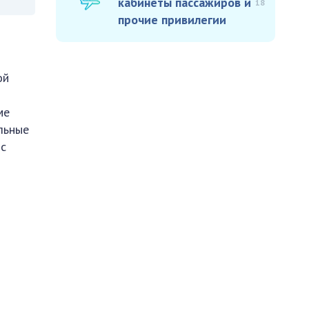
кабинеты пассажиров и
18
прочие привилегии
ой
ме
льные
 с