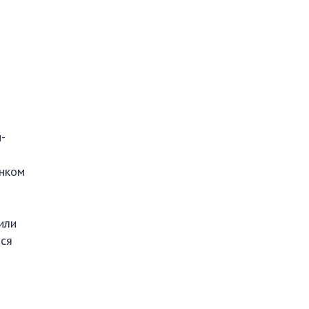
-
анком
или
тся