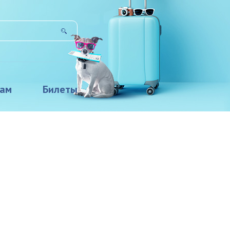
там
Билеты