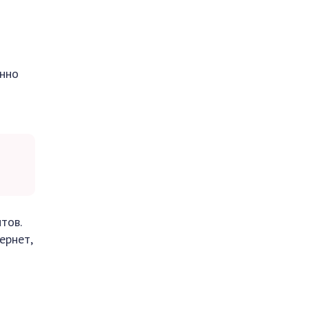
енно
тов.
ернет,