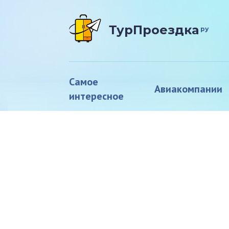
ТурПроездка
ру
Самое
Авиакомпании
интересное