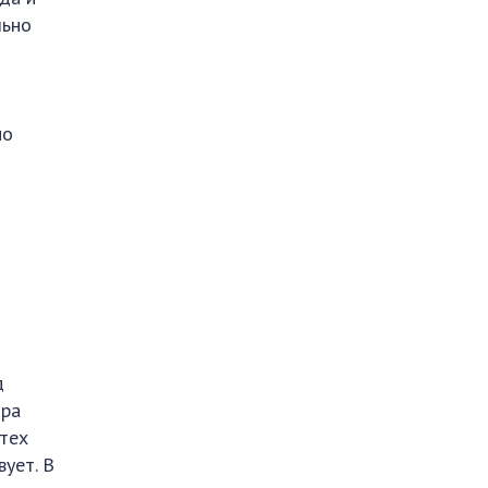
льно
но
д
тра
 тех
вует. В