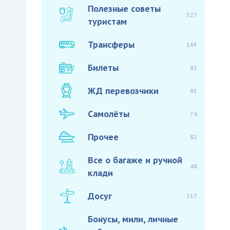
Полезные советы
527
туристам
Трансферы
165
Билеты
82
ЖД перевозчики
81
Самолёты
74
Прочее
82
Все о багаже и ручной
48
клади
Досуг
217
Бонусы, мили, личные