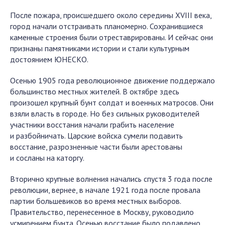
После пожара, происшедшего около середины XVIII века,
город начали отстраивать планомерно. Сохранившиеся
каменные строения были отреставрированы. И сейчас они
признаны памятниками истории и стали культурным
достоянием ЮНЕСКО.
Осенью 1905 года революционное движение поддержало
большинство местных жителей. В октябре здесь
произошел крупный бунт солдат и военных матросов. Они
взяли власть в городе. Но без сильных руководителей
участники восстания начали грабить население
и разбойничать. Царские войска сумели подавить
восстание, разрозненные части были арестованы
и сосланы на каторгу.
Вторично крупные волнения начались спустя 3 года после
революции, вернее, в начале 1921 года после провала
партии большевиков во время местных выборов.
Правительство, перенесенное в Москву, руководило
усмирением бунта. Осенью восстание было подавлено.