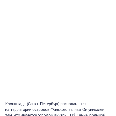
Кронштадт (Санкт-Петербург)
располагается
на территории островов Финского залива. Он уникален
тем, что является городом внутри СПб. Самый большой