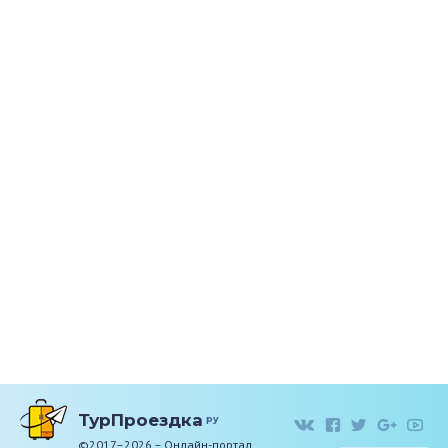
ТурПроездка
ру
©2017–2026 – Онлайн-портал