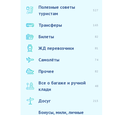
Полезные советы
527
туристам
Трансферы
165
Билеты
82
ЖД перевозчики
81
Самолёты
74
Прочее
82
Все о багаже и ручной
48
клади
Досуг
215
Бонусы, мили, личные