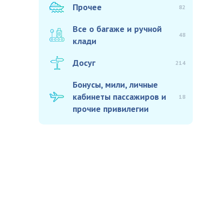
Прочее
82
Все о багаже и ручной
48
клади
Досуг
214
Бонусы, мили, личные
кабинеты пассажиров и
18
прочие привилегии