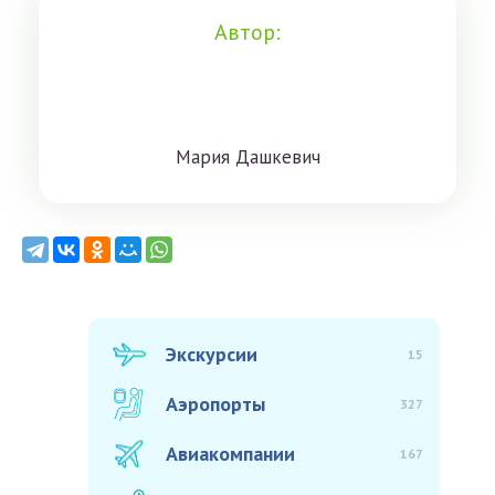
Автор:
Мaрия Дaшкeвич
Экскурсии
15
Аэропорты
327
Авиакомпании
167