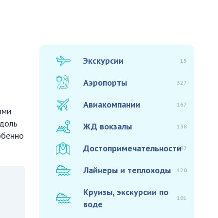
Экскурсии
15
Аэропорты
327
Авиакомпании
167
ыми
вдоль
ЖД вокзалы
138
обенно
Достопримечательности
937
Лайнеры и теплоходы
120
Круизы, экскурсии по
101
воде