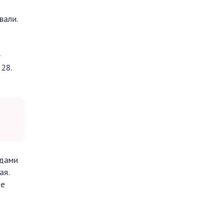
вали.
е
28.
идами
ая.
ые