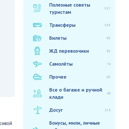
Полезные советы
527
туристам
Трансферы
165
Билеты
82
ЖД перевозчики
81
Самолёты
74
Прочее
82
Все о багаже и ручной
48
клади
Досуг
214
Бонусы, мили, личные
сивой