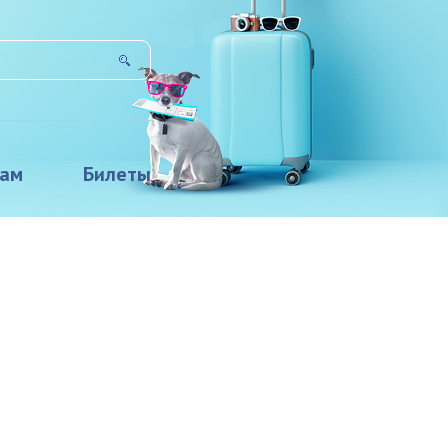
там
Билеты