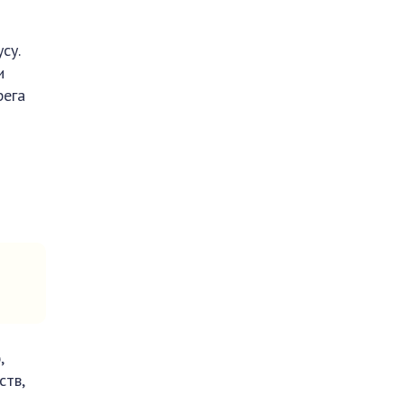
су.
и
рега
,
ств,