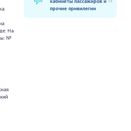
кабинеты пассажиров и
18
прочие привилегии
ка.
на
де. На
ты: №
жная
ский