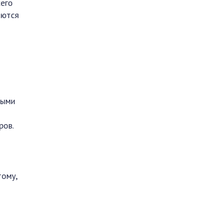
сего
аются
ными
ров.
тому,