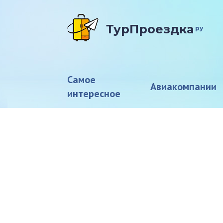
ТурПроездка
ру
Самое
Авиакомпании
интересное