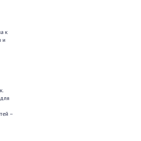
а к
 и
к.
 для
тей –