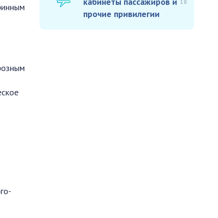
кабинеты пассажиров и
18
аринным
прочие привилегии
розным
еское
го-