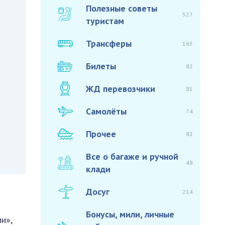
Полезные советы
527
туристам
Трансферы
165
Билеты
82
ЖД перевозчики
81
Самолёты
74
Прочее
82
Все о багаже и ручной
48
клади
Досуг
214
Бонусы, мили, личные
и»,