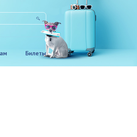
там
Билеты