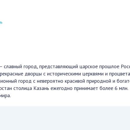
нь
— славный город, представляющий царское прошлое Росс
прекрасные дворцы с историческими церквями и процве
иционный город с невероятно красивой природной и бога
арстан столица Казань ежегодно принимает более 6 млн.
мира.