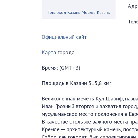
Адре
Теплоход Казань-Москва-Казань
Тел
Официальный сайт
Карта
города
Время: (GMT+3)
Площадь в Казани 515,8 км²
Великолепная мечеть Кул Шариф, назван
Иван Грозный вторгся и захватил горо
мусульманское место поклонения в Евр
В качестве столь же важного места пр
Кремле — архитектурный камень, постро
Собор, как говорят, был спроектирован