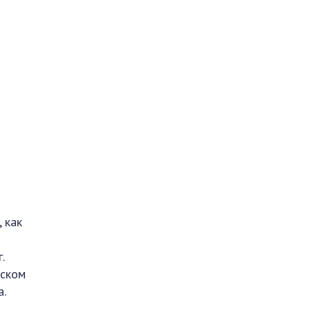
 как
.
нском
.