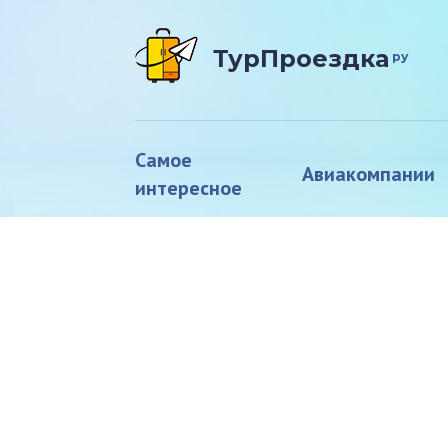
ТурПроездка
ру
Самое
Авиакомпании
интересное