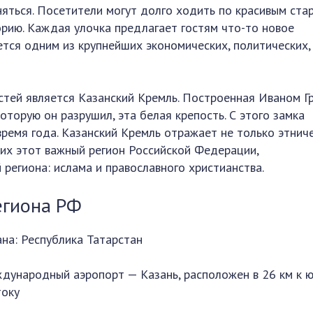
аняться. Посетители могут долго ходить по красивым ст
орию. Каждая улочка предлагает гостям что-то новое
ется одним из крупнейших экономических, политических,
стей является Казанский Кремль. Построенная Иваном Г
оторую он разрушил, эта белая крепость. С этого замка
время года. Казанский Кремль отражает не только этнич
щих этот важный регион Российской Федерации,
 региона: ислама и православного христианства.
егиона РФ
ана: Республика Татарстан
дународный аэропорт — Казань, расположен в 26 км к ю
току