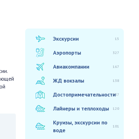
Экскурсии
15
Аэропорты
327
Авиакомпании
167
ии.
тающей
ЖД вокзалы
138
той
Достопримечательности
937
Лайнеры и теплоходы
120
Круизы, экскурсии по
101
воде