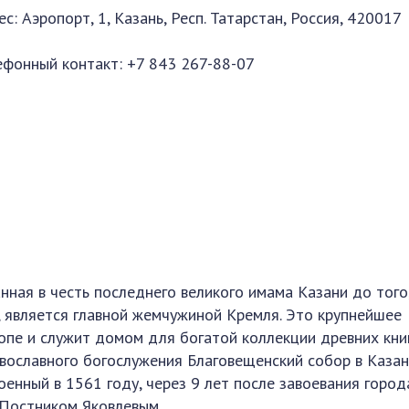
с: Аэропорт, 1, Казань, Респ. Татарстан, Россия, 420017
ефонный контакт: +7 843 267-88-07
ная в честь последнего великого имама Казани до того,
д, является главной жемчужиной Кремля. Это крупнейшее
опе и служит домом для богатой коллекции древних книг
авославного богослужения Благовещенский собор в Каза
енный в 1561 году, через 9 лет после завоевания города
 Постником Яковлевым.