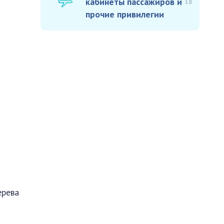
кабинеты пассажиров и
18
прочие привилегии
ерева