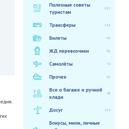
Полезные советы
527
туристам
Трансферы
165
Билеты
82
ЖД перевозчики
81
Самолёты
74
Прочее
82
Все о багаже и ручной
48
клади
едия.
Досуг
214
гих
Бонусы, мили, личные