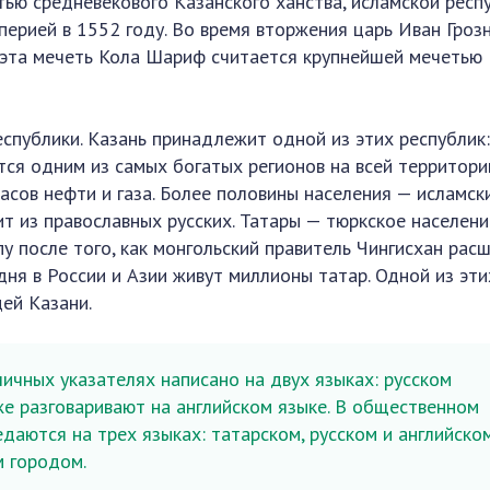
тью средневекового Казанского ханства, исламской респ
перией в 1552 году. Во время вторжения царь Иван Гроз
 эта мечеть Кола Шариф считается крупнейшей мечетью
спублики. Казань принадлежит одной из этих республик
тся одним из самых богатых регионов на всей территори
асов нефти и газа. Более половины населения — исламск
ит из православных русских. Татары — тюркское населени
у после того, как монгольский правитель Чингисхан рас
дня в России и Азии живут миллионы татар. Одной из эти
ей Казани.
личных указателях написано на двух языках: русском
же разговаривают на английском языке. В общественном
даются на трех языках: татарском, русском и английском
м городом.