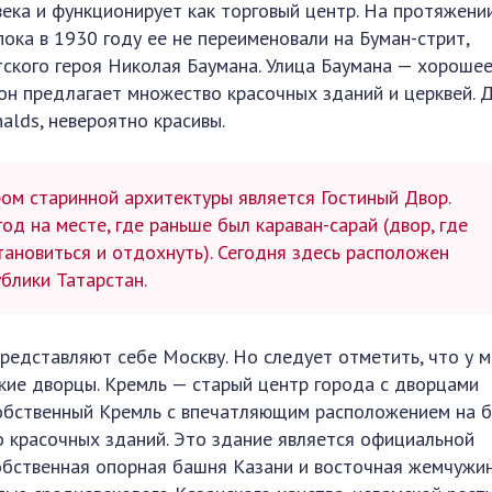
века и функционирует как торговый центр. На протяжени
пока в 1930 году ее не переименовали на Буман-стрит,
тского героя Николая Баумана. Улица Баумана — хороше
он предлагает множество красочных зданий и церквей. 
alds, невероятно красивы.
м старинной архитектуры является Гостиный Двор.
од на месте, где раньше был караван-сарай (двор, где
тановиться и отдохнуть). Сегодня здесь расположен
блики Татарстан.
представляют себе Москву. Но следует отметить, что у 
ские дворцы. Кремль — старый центр города с дворцами
 собственный Кремль с впечатляющим расположением на б
о красочных зданий. Это здание является официальной
обственная опорная башня Казани и восточная жемчужи