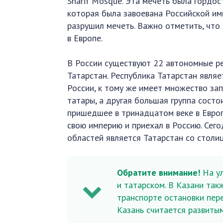
Sharif Mosque. Эта мечеть была гордос
которая была завоевана Российской им
разрушил мечеть. Важно отметить, что
в Европе.
В России существуют 22 автономные ре
Татарстан. Республика Татарстан являе
России, к тому же имеет множество зап
татары, а другая большая группа состо
пришедшее в тринадцатом веке в Европ
свою империю и приехал в Россию. Сего
областей является Татарстан со столиц
Обратите внимание!
На у
и татарском. В Казани так
транспорте остановки пере
Казань считается развиты