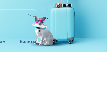
там
Билеты