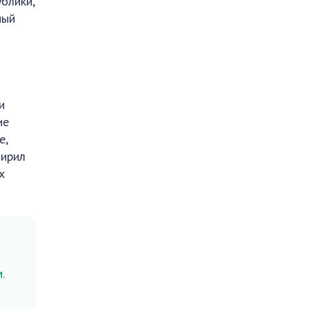
ублики,
ный
:
и
ие
е,
ширил
х
.