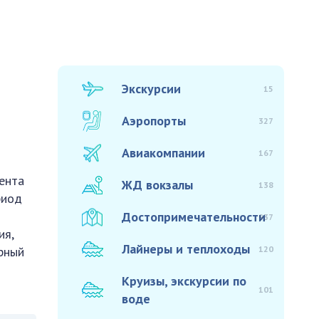
Экскурсии
15
Аэропорты
327
Авиакомпании
167
ента
ЖД вокзалы
138
риод
Достопримечательности
937
ия,
Лайнеры и теплоходы
120
рный
Круизы, экскурсии по
101
воде