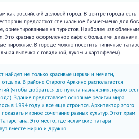
м как российский деловой город. В центре города есть
рестораны предлагают специальное бизнес-меню для бо
афе, ориентированные на туристов. Наиболее излюбленны
in. Это красиво оформленное кафе с большими диванами.
ые пирожные. В городе можно посетить типичные татар
льная выпечка с говядиной, луком и картофелем).
ст найдет не только красивые церкви и мечети,
 отдыха. В районе Старого Арккино располагается
гий (чтобы добраться до пункта назначения, нужно сест
рода). Здание представляет основные религии мира.
ось в 1994 году и все еще строится. Архитектор этого
 показать мирное сочетание разных культур. Этот храм
Татарстана. Это место, где исламские татары
вут вместе мирно и дружно.