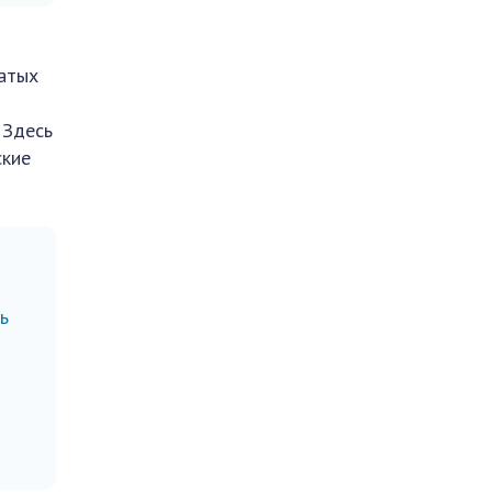
гатых
м
 Здесь
ские
ь