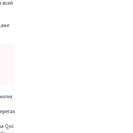
и всей
е
Даже
многих
ерегах
на Qol