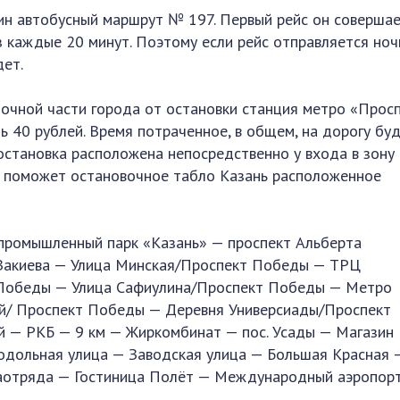
ин автобусный маршрут № 197. Первый рейс он соверша
рез каждые 20 минут. Поэтому если рейс отправляется ноч
дет.
очной части города от остановки станция метро «Прос
ь 40 рублей. Время потраченное, в общем, на дорогу бу
 остановка расположена непосредственно у входа в зону
са поможет остановочное табло Казань расположенное
опромышленный парк «Казань» — проспект Альберта
Закиева — Улица Минская/Проспект Победы — ТРЦ
Победы — Улица Сафиулина/Проспект Победы — Метро
й/ Проспект Победы — Деревня Универсиады/Проспект
— РКБ — 9 км — Жиркомбинат — пос. Усады — Магазин
дольная улица — Заводская улица — Большая Красная —
аотряда — Гостиница Полёт — Международный аэропор