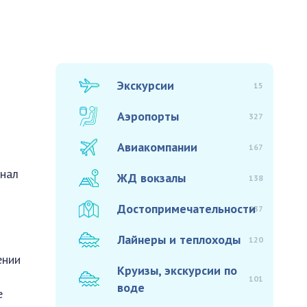
Экскурсии
15
Аэропорты
327
Авиакомпании
167
инал
ЖД вокзалы
138
Достопримечательности
937
Лайнеры и теплоходы
120
ении
Круизы, экскурсии по
101
воде
е