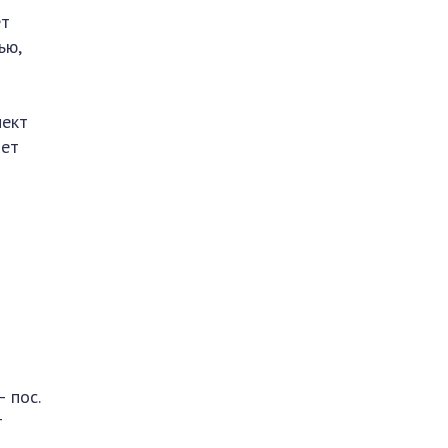
ет
ью,
пект
дет
 пос.
т