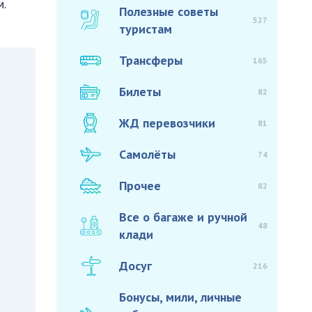
.
Полезные советы
527
туристам
Трансферы
165
Билеты
82
ЖД перевозчики
81
Самолёты
74
Прочее
82
Все о багаже и ручной
48
клади
Досуг
216
Бонусы, мили, личные