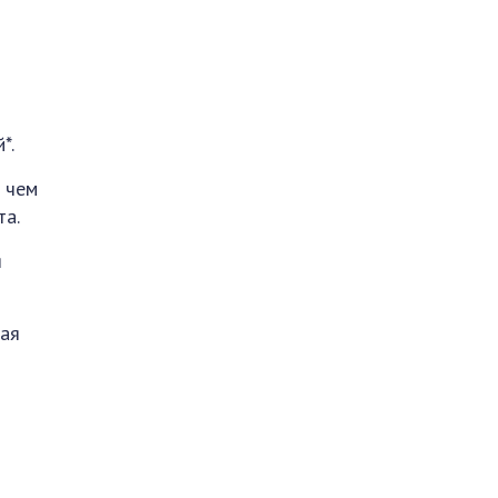
*.
е чем
та.
я
ная