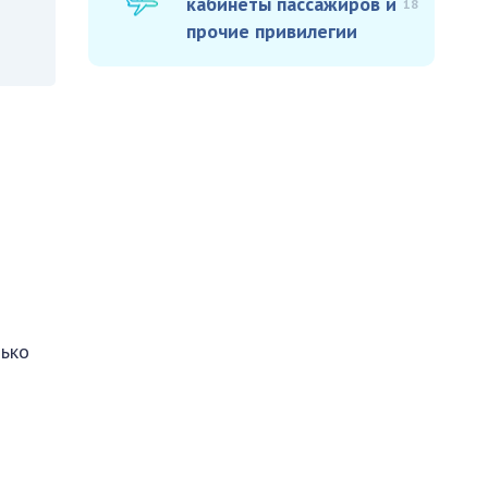
кабинеты пассажиров и
18
прочие привилегии
лько