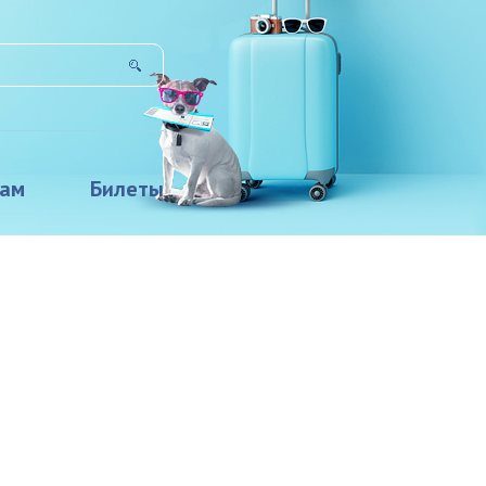
там
Билеты