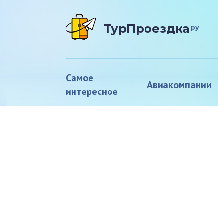
ТурПроездка
ру
Самое
Авиакомпании
интересное