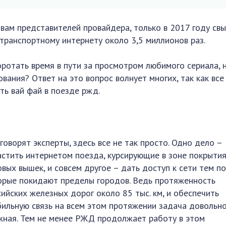
овам представителей провайдера, только в 2017 году св
транспортному интернету около 3,5 миллионов раз.
ротать время в пути за просмотром любимого сериала, н
вания? Ответ на это вопрос волнует многих, так как вс
ть вай фай в поезде ржд.
говорят эксперты, здесь все не так просто. Одно дело –
астить интернетом поезда, курсирующие в зоне покрыти
овых вышек, и совсем другое – дать доступ к сети тем п
орые покидают пределы городов. Ведь протяженность
сийских железных дорог около 85 тыс. км, и обеспечить
бильную связь на всем этом протяжении задача довольн
жная. Тем не менее РЖД продолжает работу в этом