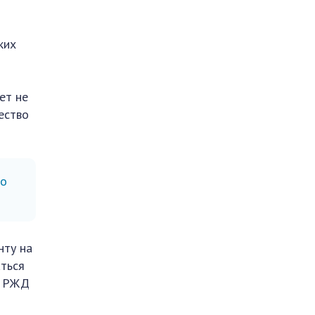
ких
ет не
ество
но
нту на
аться
и РЖД