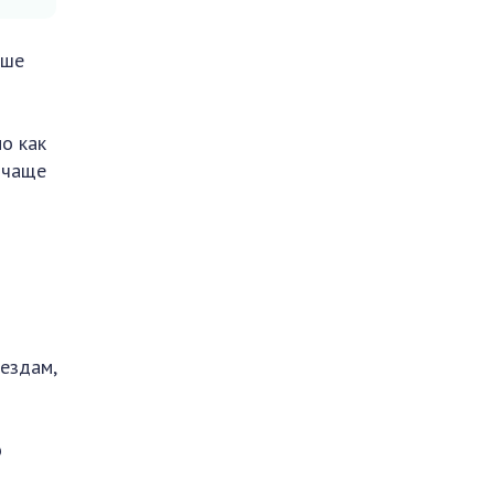
ыше
о как
е чаще
я
оездам,
о