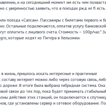
равлении, и на сегодняшний момент им есть чем похваст
о с уверенностью заявить, что в поездах ржд wi fi есть.
или поезда «Сапсан». Пассажиры с билетами первого и б
но. Остальные подключаются, оплатив услугу банковской
ут оплатить с лицевого счета. Стоимость – 100р/час.* З
gro, которые ходят из Питера в Хельсинки.
 в жизнь, пришлось искать интересные и практичные
составу интернет можно либо через сотовую связь, либ
о дороже. В итоге была выбрана гибридная система. Она
вой связи до тех пор, пока будет принимать стабильны
зоны действия этих станций, он подключается к спутнику
нов, где установлены сервер и сетевое оборудование. П