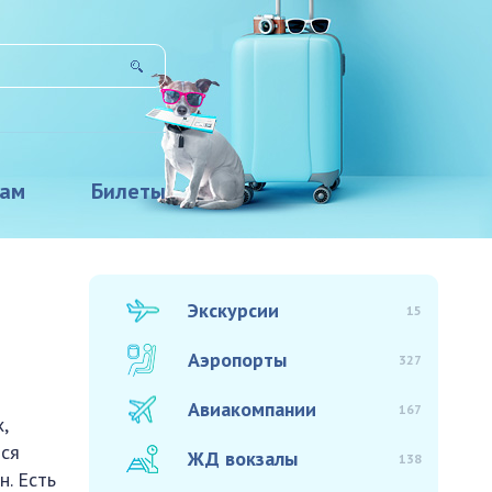
там
Билеты
Экскурсии
15
Аэропорты
327
Авиакомпании
167
,
тся
ЖД вокзалы
138
н. Есть