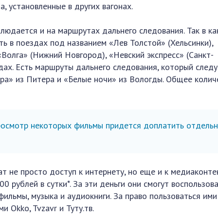
а, установленные в других вагонах.
блюдается и на маршрутах дальнего следования. Так в ка
ить в поездах под названием «Лев Толстой» (Хельсинки),
Волга» (Нижний Новгород), «Невский экспресс» (Санкт-
дах. Есть маршруты дальнего следования, который следу
ра» из Питера и «Белые ночи» из Вологды. Общее колич
росмотр некоторых фильмы придется доплатить отдель
т не просто доступ к интернету, но еще и к медиаконте
00 рублей в сутки*. За эти деньги они смогут воспользов
фильмы, музыка и аудиокниги. За право пользоваться им
 Okko, Tvzavr и Туту.тв.