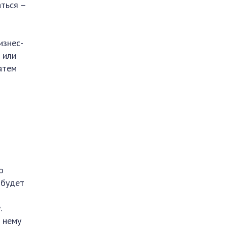
аться –
изнес-
 или
атем
о
 будет
й
.
о нему