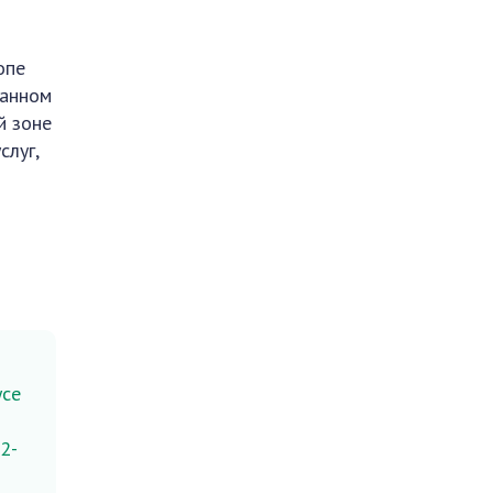
опе
данном
й зоне
слуг,
усе
2-