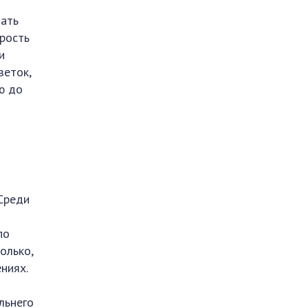
дать
орость
и
зеток,
ю до
 Среди
по
олько,
ниях.
льнего