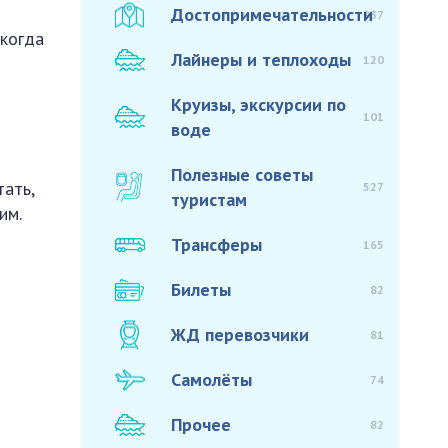
Достопримечательности
937
 когда
Лайнеры и теплоходы
120
Круизы, экскурсии по
101
воде
Полезные советы
ать,
527
туристам
им.
Трансферы
165
Билеты
82
ЖД перевозчики
81
Самолёты
74
Прочее
82