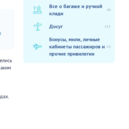
Все о багаже и ручной
48
клади
Досуг
215
х
Бонусы, мили, личные
кабинеты пассажиров и
18
прочие привилегии
елись
таким
дах.
а