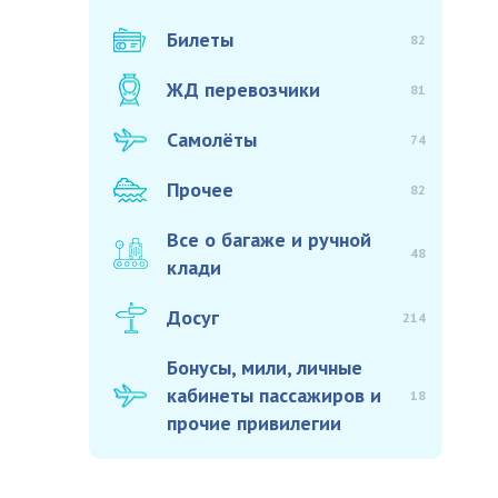
Билеты
82
ЖД перевозчики
81
Самолёты
74
Прочее
82
Все о багаже и ручной
48
клади
Досуг
214
Бонусы, мили, личные
кабинеты пассажиров и
18
прочие привилегии