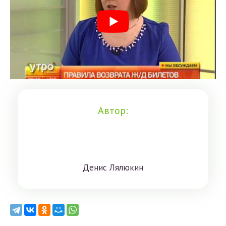
Автор:
Дeниc Лялюкин