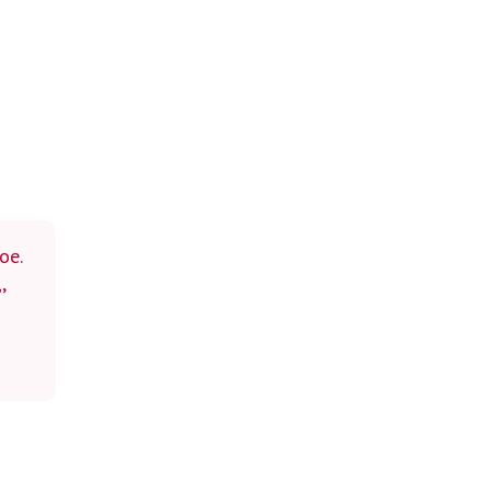
ое.
,
й