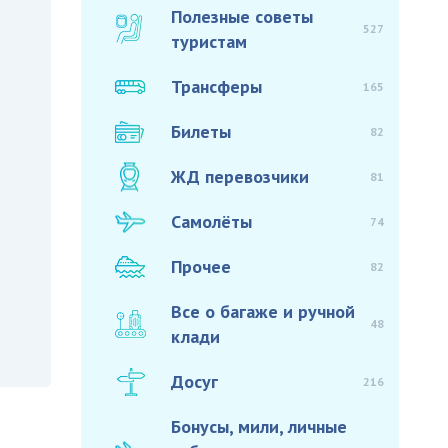
Полезные советы
527
туристам
Трансферы
165
Билеты
82
ЖД перевозчики
81
Самолёты
74
Прочее
82
Все о багаже и ручной
48
клади
Досуг
216
Бонусы, мили, личные