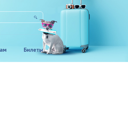
там
Билеты