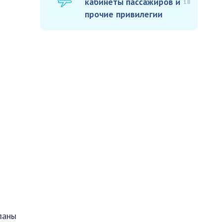
кабинеты пассажиров и
18
прочие привилегии
ланы