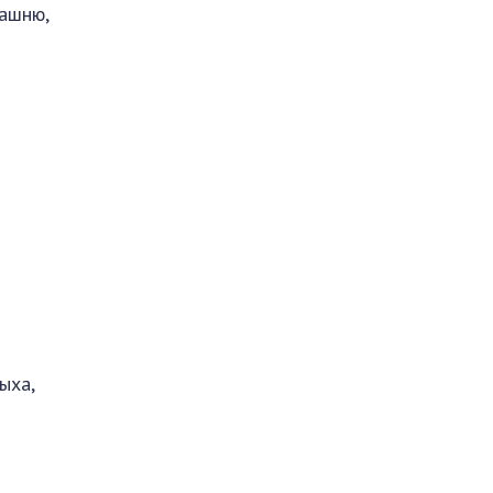
башню,
ыха,