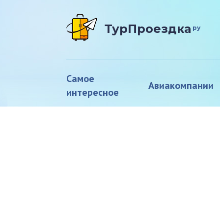
ТурПроездка
ру
Самое
Авиакомпании
интересное