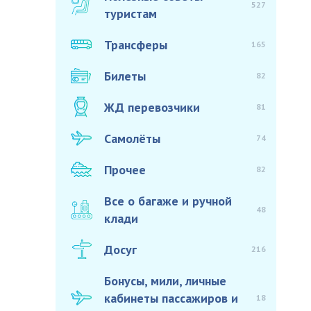
527
туристам
Трансферы
165
Билеты
82
ЖД перевозчики
81
Самолёты
74
Прочее
82
Все о багаже и ручной
48
клади
Досуг
216
Бонусы, мили, личные
кабинеты пассажиров и
18