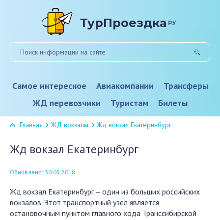
ТурПроездка
ру
Самое интересное
Авиакомпании
Трансферы
ЖД перевозчики
Туристам
Билеты
Главная
ЖД вокзалы
Жд вокзал Екатеринбург
Жд вокзал Екатеринбург
Обновлено: 30.05.2018
Жд вокзал Екатеринбург – один из больших российских
вокзалов. Этот транспортный узел является
остановочным пунктом главного хода Транссибирской