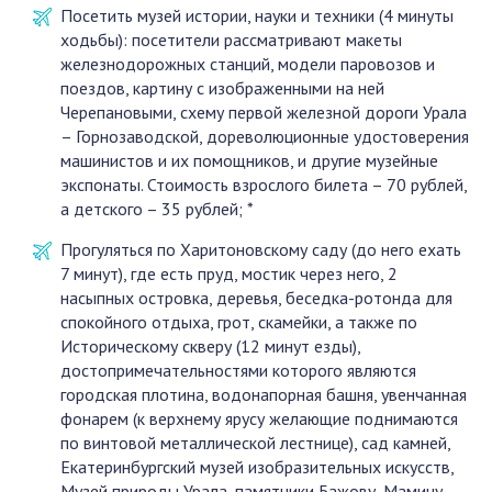
Посетить музей истории, науки и техники (4 минуты
ходьбы): посетители рассматривают макеты
железнодорожных станций, модели паровозов и
поездов, картину с изображенными на ней
Черепановыми, схему первой железной дороги Урала
– Горнозаводской, дореволюционные удостоверения
машинистов и их помощников, и другие музейные
экспонаты. Стоимость взрослого билета – 70 рублей,
а детского – 35 рублей; *
Прогуляться по Харитоновскому саду (до него ехать
7 минут), где есть пруд, мостик через него, 2
насыпных островка, деревья, беседка-ротонда для
спокойного отдыха, грот, скамейки, а также по
Историческому скверу (12 минут езды),
достопримечательностями которого являются
городская плотина, водонапорная башня, увенчанная
фонарем (к верхнему ярусу желающие поднимаются
по винтовой металлической лестнице), сад камней,
Екатеринбургский музей изобразительных искусств,
Музей природы Урала, памятники Бажову, Мамину