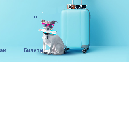
там
Билеты