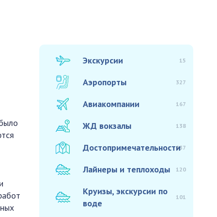
Экскурсии
15
Аэропорты
327
Авиакомпании
167
 было
ЖД вокзалы
138
ются
Достопримечательности
937
Лайнеры и теплоходы
120
и
Круизы, экскурсии по
работ
101
воде
мных