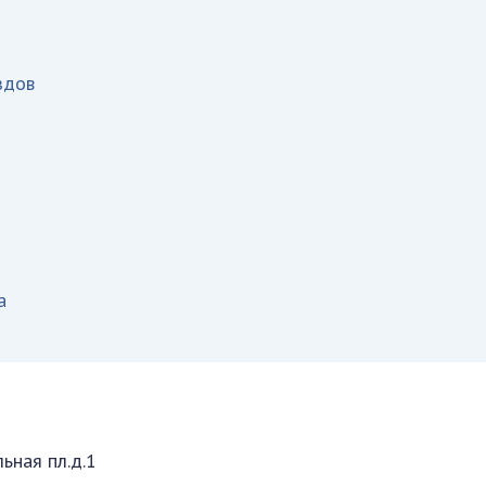
здов
а
ьная пл.д.1