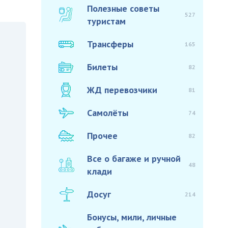
Полезные советы
527
туристам
Трансферы
165
Билеты
82
ЖД перевозчики
81
Самолёты
74
Прочее
82
Все о багаже и ручной
48
клади
Досуг
214
Бонусы, мили, личные