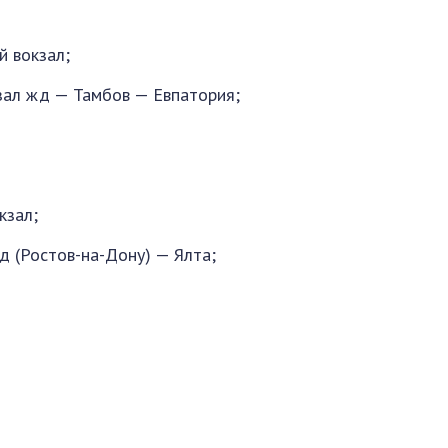
 вокзал;
ал жд — Тамбов — Евпатория;
кзал;
д (Ростов-на-Дону) — Ялта;