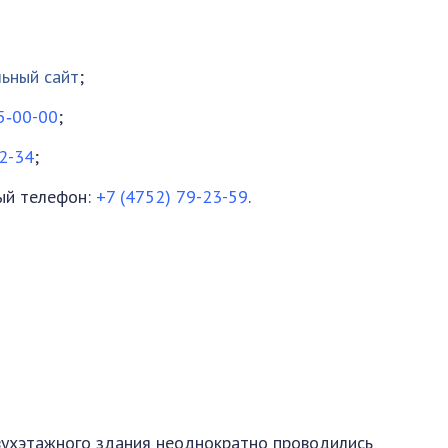
ьный сайт
;
5‑00-00
;
22-34
;
ый телефон:
+7 (4752) 79-23-59
.
вухэтажного здания неоднократно проводились