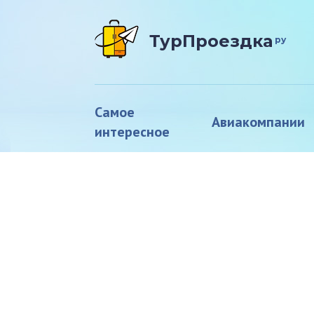
ТурПроездка
ру
Самое
Авиакомпании
интересное