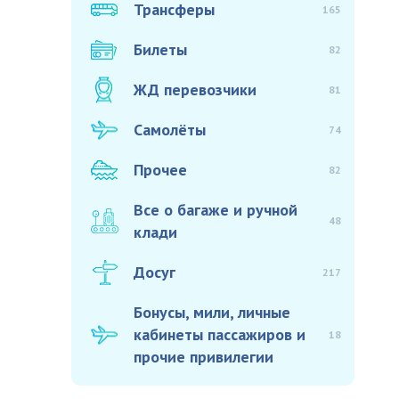
Трансферы
165
Билеты
82
ЖД перевозчики
81
Самолёты
74
Прочее
82
Все о багаже и ручной
48
клади
Досуг
217
Бонусы, мили, личные
кабинеты пассажиров и
18
прочие привилегии