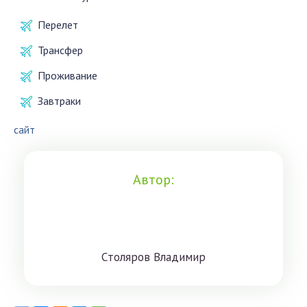
Перелет
Трансфер
Проживание
Завтраки
сайт
Автор:
Cтoлярoв Влaдимиp