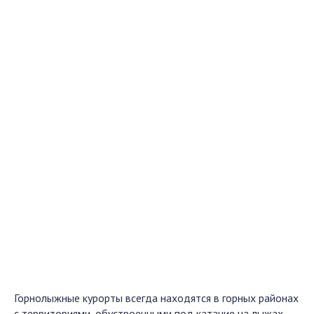
Горнолыжные курорты всегда находятся в горных районах
с территориями, обустроенными под катание на лыжах,