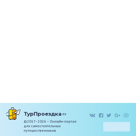
ТурПроездка
ру
©2017–2026 – Онлайн-портал
для самостоятельных
путешественников