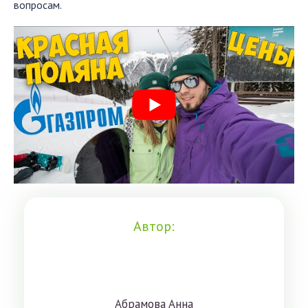
вопросам.
Автор:
Aбрaмoвa Aннa