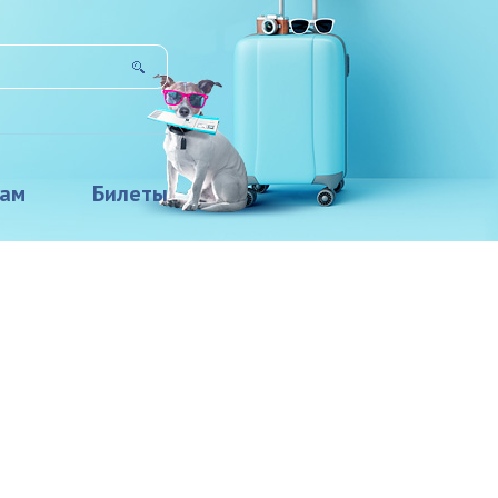
там
Билеты