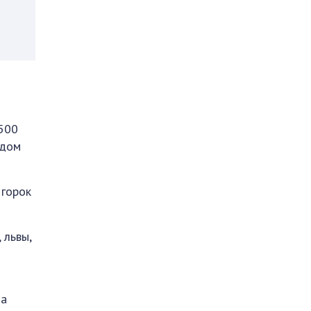
 500
 дом
 горок
 львы,
да