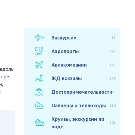
Экскурсии
15
Аэропорты
327
Авиакомпании
167
 вдоль
оре,
ЖД вокзалы
138
и,
т
Достопримечательности
937
Лайнеры и теплоходы
120
Круизы, экскурсии по
101
воде