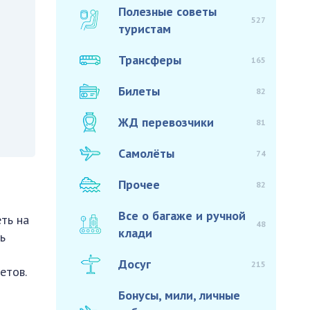
Полезные советы
527
туристам
Трансферы
165
Билеты
82
ЖД перевозчики
81
Самолёты
74
Прочее
82
Все о багаже и ручной
ть на
48
клади
ь
Досуг
215
етов.
Бонусы, мили, личные