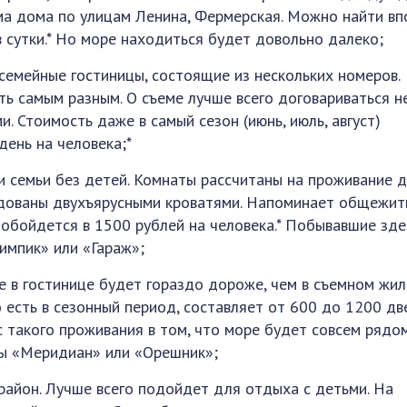
ма дома по улицам Ленина, Фермерская. Можно найти вп
в сутки.* Но море находиться будет довольно далеко;
семейные гостиницы, состоящие из нескольких номеров.
ь самым разным. О съеме лучше всего договариваться н
и. Стоимость даже в самый сезон (июнь, июль, август)
день на человека;*
 семьи без детей. Комнаты рассчитаны на проживание 
удованы двухъярусными кроватями. Напоминает общежит
обойдется в 1500 рублей на человека.* Побывавшие зде
импик» или «Гараж»;
е в гостинице будет гораздо дороже, чем в съемном жил
о есть в сезонный период, составляет от 600 до 1200 дв
с такого проживания в том, что море будет совсем рядом
ы «Меридиан» или «Орешник»;
район. Лучше всего подойдет для отдыха с детьми. На