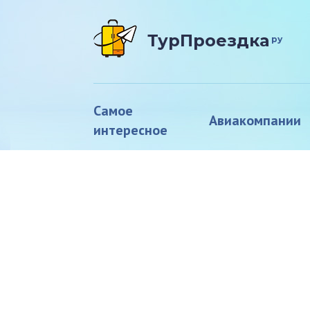
ТурПроездка
ру
Самое
Авиакомпании
интересное