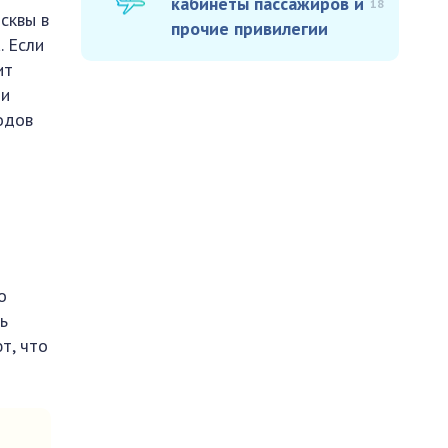
кабинеты пассажиров и
18
сквы в
прочие привилегии
. Если
ит
чи
одов
о
ь
т, что