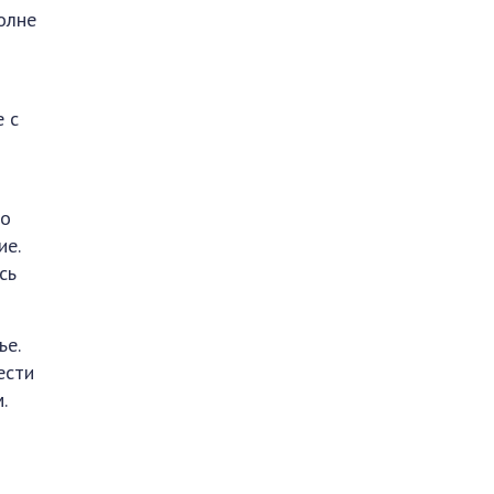
олне
е с
до
ие.
сь
ье.
ести
.