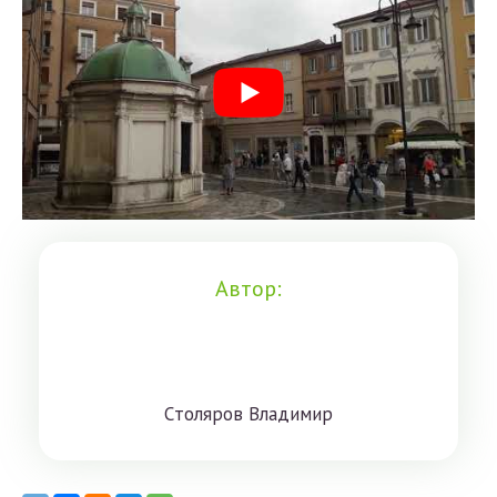
Автор:
Cтoлярoв Влaдимиp