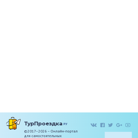
ТурПроездка
ру
©2017–2026 – Онлайн-портал
для самостоятельных