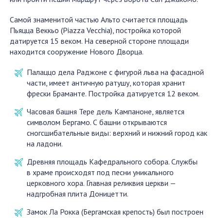
Самой знаменитой частью Альто считается площадь
Пьяцца Веккьо (Piazza Vecchia), постройка которой
датируется 15 веком. На северной стороне площади
находится сооружение Нового Дворца.
Палаццо дела Раджоне с фигурой льва на фасадной
части, имеет античную ратушу, которая хранит
фрески Браманте. Постройка датируется 12 веком.
Часовая башня Тере дель Кампаноне, является
символом Бергамо. С башни открываются
сногсшибательные виды: верхний и нижний город как
на ладони.
Древняя площадь Кафедрального собора. Службы
в храме происходят под песни уникального
церковного хора. Главная реликвия церкви —
надгробная плита Доницетти.
Замок Ла Рокка (Бергамская крепость) был построен