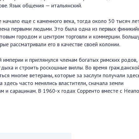
ве. Язык общения — итальянский.
 начало еще с каменного века, тогда около 50 тысяч ле
лена первыми людьми. Это была одна из первых финикий
ртовым городом и центром торговли и коммерции. Больш
орые рассматривали его в качестве своей колонии.
 империи и приглянулся членам богатых римских родов,
тдыха и строить роскошные виллы. Во время гражданско
ься многие ветераны, которые за заслуги получали здес
а здесь часто менялись властители, сначала земли
м и сарацинам. В 1960-х годах Сорренто вместе с Неап