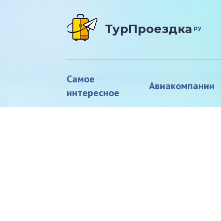
ТурПроездка
ру
Самое
Авиакомпании
интересное