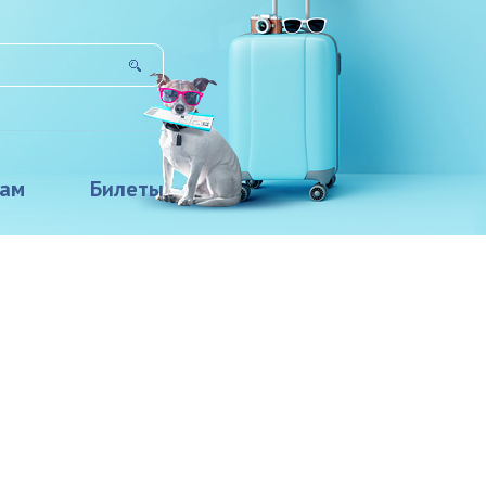
там
Билеты