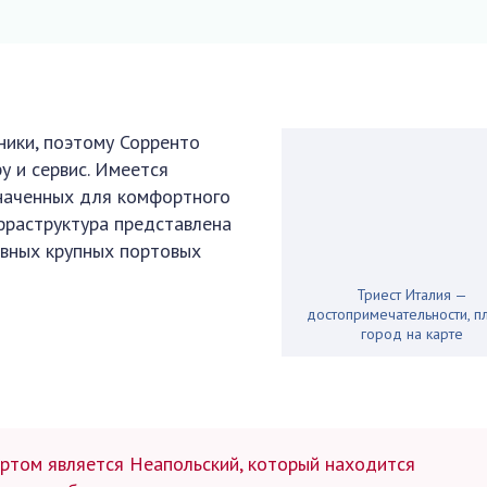
ники, поэтому Сорренто
у и сервис. Имеется
значенных для комфортного
фраструктура представлена
овных крупных портовых
Триест Италия —
достопримечательности, п
город на карте
том является Неапольский, который находится