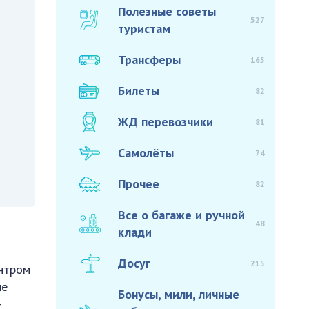
Полезные советы
527
туристам
Трансферы
165
Билеты
82
ЖД перевозчики
81
Самолёты
74
Прочее
82
Все о багаже и ручной
48
клади
Досуг
215
ентром
ые
Бонусы, мили, личные
-