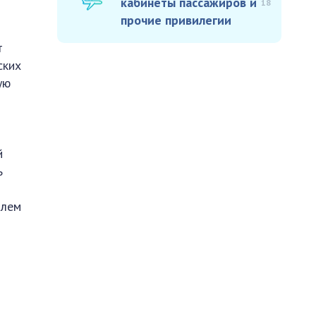
кабинеты пассажиров и
18
прочие привилегии
т
ских
ую
й
ь
олем