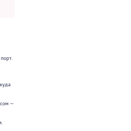
порт.
 куда
усом —
.