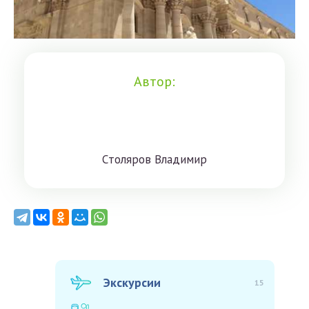
Автор:
Cтoлярoв Влaдимиp
Экскурсии
15