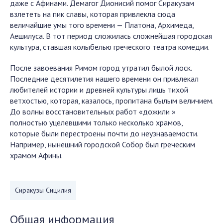
даже с Афинами. Демагог Дионисий помог Сиракузам
взлететь на пик славы, которая привлекла сюда
величайшие умы того времени — Платона, Архимеда,
Аешилуса. В тот период сложилась сложнейшая городская
культура, ставшая колыбелью греческого театра комедии.
После завоевания Римом город утратил былой лоск.
Последние десятилетия нашего времени он привлекал
любителей истории и древней культуры лишь тихой
ветхостью, которая, казалось, пропитана былым величием.
До волны восстановительных работ «дожили »
полностью уцелевшими только несколько храмов,
которые были перестроены почти до неузнаваемости.
Например, нынешний городской Собор был греческим
храмом Афины.
Сиракузы Сицилия
Общая информация