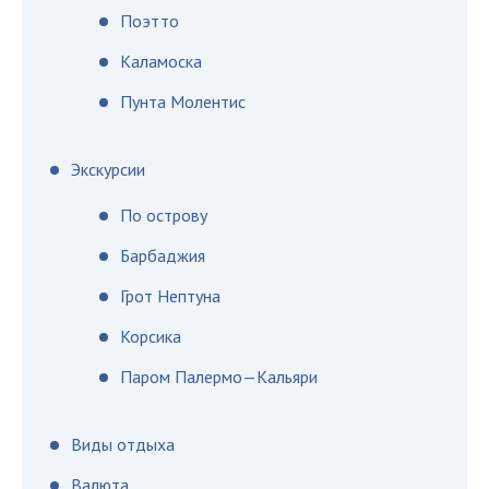
Поэтто
Каламоска
Пунта Молентис
Экскурсии
По острову
Барбаджия
Грот Нептуна
Корсика
Паром Палермо—Кальяри
Виды отдыха
Валюта