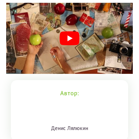
Автор:
Дeниc Лялюкин