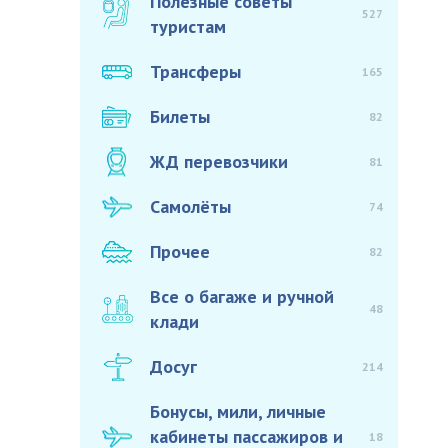
Полезные советы
527
туристам
Трансферы
165
Билеты
82
ЖД перевозчики
81
Самолёты
74
Прочее
82
Все о багаже и ручной
48
клади
Досуг
214
Бонусы, мили, личные
кабинеты пассажиров и
18