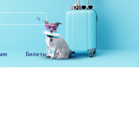
там
Билеты