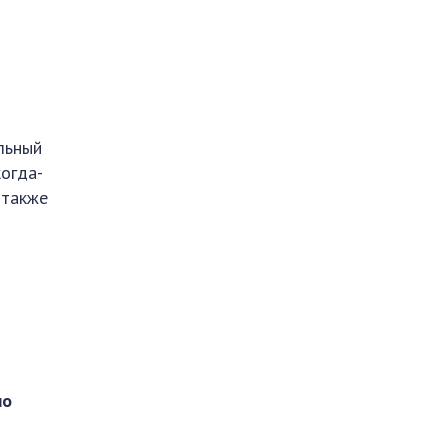
льный
огда-
 также
но