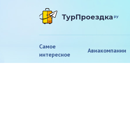
ТурПроездка
ру
Самое
Авиакомпании
интересное