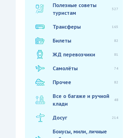
Полезные советы
527
туристам
Трансферы
165
Билеты
82
ЖД перевозчики
81
Самолёты
74
Прочее
82
Все о багаже и ручной
48
клади
Досуг
214
Бонусы, мили, личные