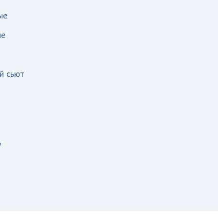
ые
ые
й сьют
у