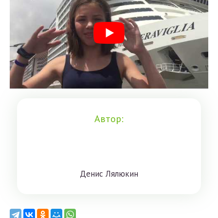
Автор:
Дeниc Лялюкин