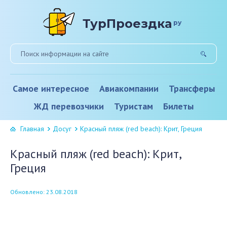
ТурПроездка
ру
Самое интересное
Авиакомпании
Трансферы
ЖД перевозчики
Туристам
Билеты
Главная
Досуг
Красный пляж (red beach): Крит, Греция
Красный пляж (red beach): Крит,
Греция
Обновлено: 23.08.2018