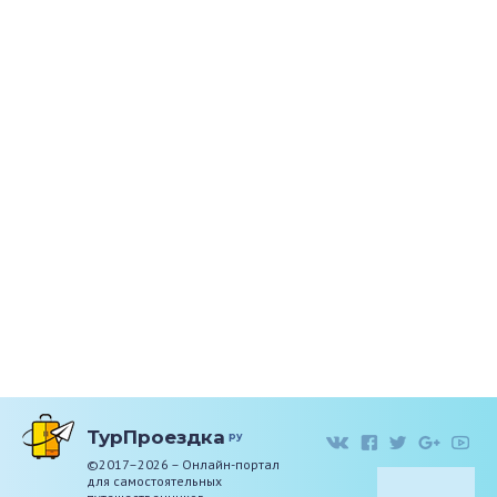
ТурПроездка
ру
©2017–2026 – Онлайн-портал
для самостоятельных