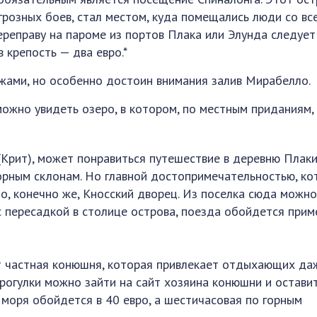
грозных боев, стал местом, куда помещались люди со вс
ереправу на пароме из портов Плака или Элунда следует
в крепость — два евро.*
жами, но особенно достоин внимания залив Мирабелло.
ожно увидеть озеро, в котором, по местным приданиям,
(Крит), может понравиться путешествие в деревню Плаки
горным склонам. Но главной достопримечательностью, ко
то, конечно же, Кносский дворец. Из поселка сюда можн
с пересадкой в столице острова, поезда обойдется при
т частная конюшня, которая привлекает отдыхающих да
прогулки можно зайти на сайт хозяина конюшни и остави
у моря обойдется в 40 евро, а шестичасовая по горным