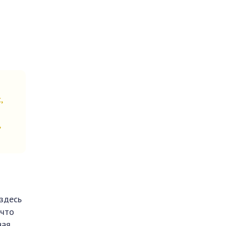
,
,
 здесь
 что
ная