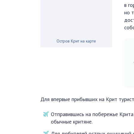
в г
но 
дос
соб
Остров Крит на карте
Для впервые прибывших на Крит турист
Отправившись на побережье Крита 
обычные критяне.
Для любителей острых ощущений о