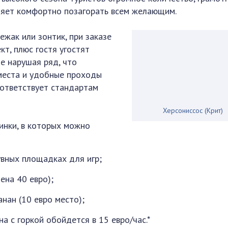
ляет комфортно позагорать всем желающим.
ежак или зонтик, при заказе
кт, плюс гостя угостят
не нарушая ряд, что
места и удобные проходы
ответствует стандартам
Херсониссос (Крит)
инки, в которых можно
увных площадках для игр;
ена 40 евро);
анан (10 евро место);
а с горкой обойдется в 15 евро/час.*