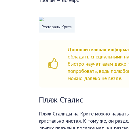
тропам — 60 евро.*
Рестораны Крита
Дополнительная информа
обладать специальными на
быстро научат азам даже т
попробовать, ведь полюбов
можно далеко не везде.
Пляж Сталис
Пляж Сталиды на Крите можно назвать 
кристально чистая. К тому же, он разд
других пляжей в поселке нет, а в разг