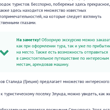
ородок туристов. Бесспорно, побережье здесь прекрасное,
также здесь находится множество известных
топримечательностей, на которые следует взглянуть
ственными глазами.
На заметку!
Обзорную экскурсию можно заказа
как при оформлении тура, так и уже по прибыти
на место. Также есть возможность отправиться
в самостоятельное путешествие по интересным
местам, арендовав машину.
ов Сталида (Греция) предлагает множество интересного
к туристическому поселку Элунда, можно увидеть, как ж
бязательным является посещение Спиналонга. Этот ост