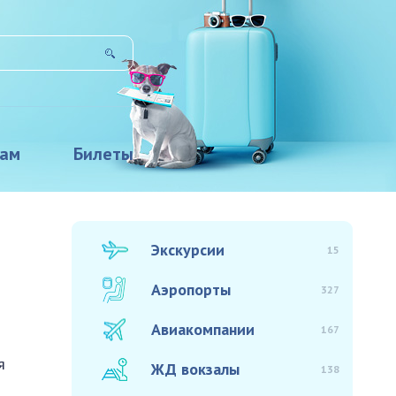
там
Билеты
Экскурсии
15
Аэропорты
327
Авиакомпании
167
я
ЖД вокзалы
138