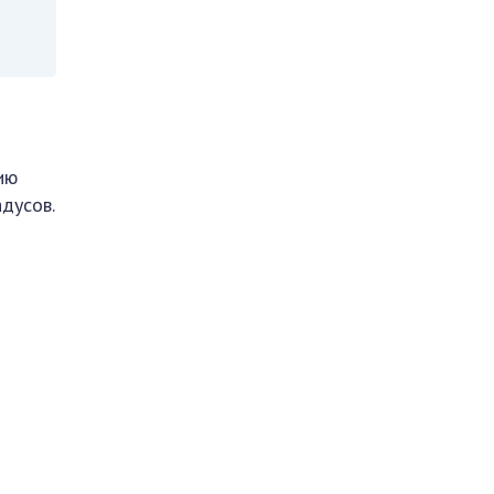
ию
дусов.