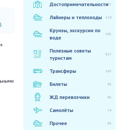
Достопримечательности
937
Лайнеры и теплоходы
120
).
Круизы, экскурсии по
101
воде
м
Полезные советы
527
туристам
Трансферы
165
льными
Билеты
82
ЖД перевозчики
81
Самолёты
74
Прочее
82