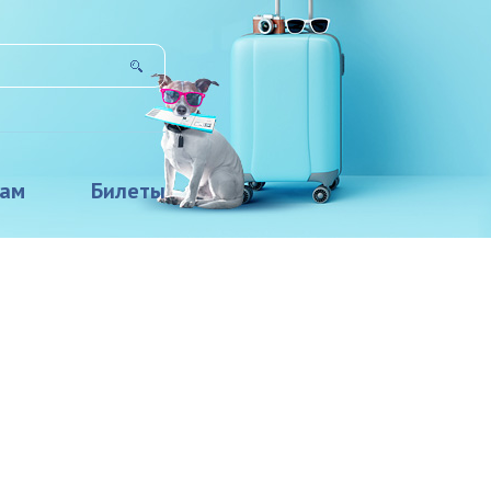
там
Билеты