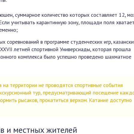
юшен, суммарное количество которых составляет 12, м
Если учитывать карантинную зону, площади поля хватае
еменно;
ых соревнований в программе студенческих игр, казански
XXVII летней спортивной Универсиады, которая прошла
 конного комплекса было успешно проведено шахматное
 на территории не проводятся спортивные события
 экскурсионный тур, предусматривающий посещение кажд
ормить рысаков, прокатиться верхом. Катание доступно
в и местных жителей