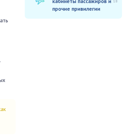
кабинеты пассажиров и
18
прочие привилегии
ать
.
ных
как