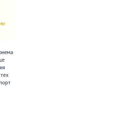
ми
риема
це
ия
 тех
спорт