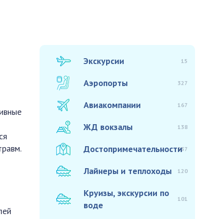
Экскурсии
15
Аэропорты
327
Авиакомпании
167
тивные
ЖД вокзалы
138
ся
травм.
Достопримечательности
937
Лайнеры и теплоходы
120
Круизы, экскурсии по
101
воде
лей