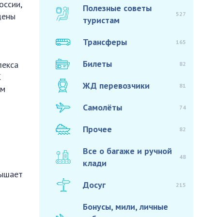
оссии,
Полезные советы
527
дены
туристам
Трансферы
165
Билеты
лекса
82
К
ЖД перевозчики
81
ом
Самолёты
74
Прочее
82
Все о багаже и ручной
48
клади
вышает
Досуг
215
Бонусы, мили, личные