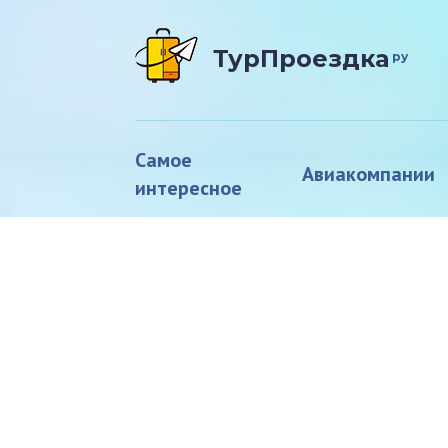
ТурПроездка
ру
Самое
Авиакомпании
интересное