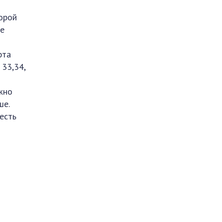
орой
ое
рта
 33,34,
жно
ше.
есть