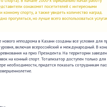
го спорта). В начале 2000-х официально начал работу
редставители ознакомят посетителей с интересными
 конному спорту, а также увидеть количество наград.
но прогуляться, но лучше всего воспользоваться услуга
 нового ипподрома в Казани созданы все условия для п
 уровня, включая всероссийский и международный. В кон
ревнования на приз Президента. На территории заведен
авок на конный спорт. Тотализатор доступен только для
мере необходимости, придется показать сотрудникам па
овершеннолетие.
ты: