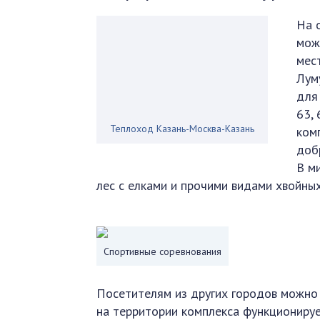
На 
мож
мес
Лум
для
63,
Теплоход Казань-Москва-Казань
ком
доб
В м
лес с елками и прочими видами хвойных
Спортивные соревнования
Посетителям из других городов можно
на территории комплекса функционируе