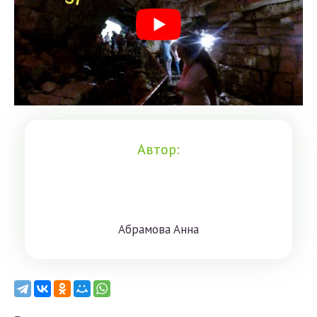
Автор:
Aбрaмoвa Aннa