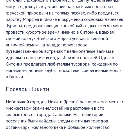
Ситония спокойное и тихое место, где путешественники
могут отдохнуть в уединении на красивых просторах
греческой природы и на теплых пляжах, либо предаться
царству Морфея в гамаке в окружении сосновых деревьев.
Туристы, предпочитающие спокойный отдых, всегда могут
провести курортное время именно в Ситонии, вдыхая
свежий воздух Эгейского моря и упиваясь тишиной
античной земли. На западе полуострова
путешественников встречают великолепные заливы и
идеально прозрачная вода вблизи от пляжей. Однако
Ситония предлагает любителям тусовок и хождения по
магазинам, ночные клубы, дискотеки, современные моллы
и бутики.
Поселок Никити
Небольшой городок Никити (Греция) расположен в месте с
множеством окаменелостей на расстоянии в сто
километров от города Салоники. На территории
поселения были найдены следы античных городов,
останки эры железного века и большое количество