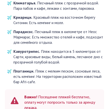
Климатарья.
Песчаный пляж с прозрачной водой.
Пара пабов и кафе, лежаки с зонтами, парковка.
Криарици.
Красивый пляж на восточном берегу
Ситонии. Есть кемпинг и молл.
Парадисос.
Песчаный пляж в километре от Неос
Мармарас. Есть множество отелей и кафе, подходит
для семейного отдыха.
Кавуротрипес.
Пляж находится в 5 километрах от
Сарти, красивые виды, белый камень, песчаное дно с
прозрачной голубой водой.
Платаници.
Пляж с мелким песком, сосновые леса,
есть кемпинг. На территории расположен известный
бар Afri-cafe.
Важно!
Посещение пляжей бесплатно,
оплату могут попросить только за аренду
лежака.