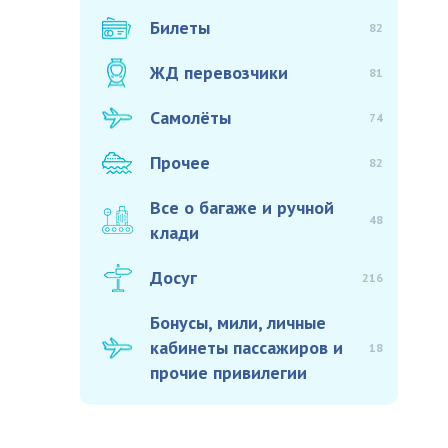
Билеты
82
ЖД перевозчики
81
Самолёты
74
Прочее
82
Все о багаже и ручной
48
клади
Досуг
216
Бонусы, мили, личные
кабинеты пассажиров и
18
прочие привилегии