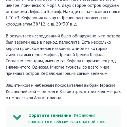
центре Ионического моря. С двух сторон остров окружен
островами Лефкас и Закинф. Находится на часовом поясе
UTC +3. Кефалония на карте Греции расположена по
координатам 38°12′ с. ш. 20°30′ в. д.
В результате исследований было обнаружено, что остров
был заселен еще в период палеолита. Есть несколько
версий происхождения названия, одной из которых
является имя героя мифов Древней Греции Кефала.
Согласно легендам, именно от Кефала и произошел род
знаменитого Одиссея. Многие туристы со всего мира
признают остров Кефалония Греция самым зеленым.
Защитником и небесным покровителем выбран Герасим
Кефалонийский — он жил в Катавотрес в трех километрах
от монастыря Аргостолиона.
Обратите внимание!
Кефалония
находится в сейсмически опасной зоне.