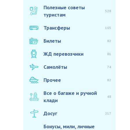
Полезные советы
528
туристам
Трансферы
165
Билеты
82
ЖД перевозчики
81
Самолёты
74
Прочее
82
Все о багаже и ручной
48
клади
Досуг
217
Бонусы, мили, личные