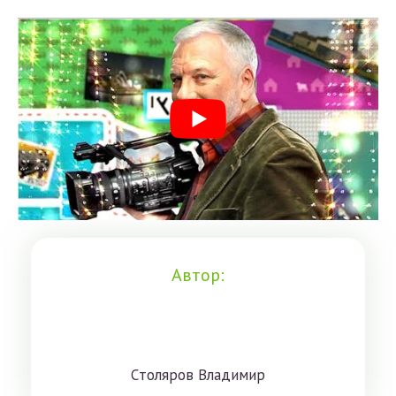
Автор:
Cтoлярoв Влaдимиp